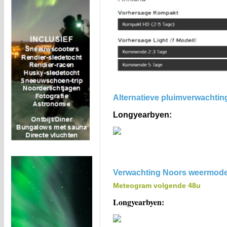
Alternatieve pluimverwachtin
Longyearbyen:
Verwachting Noors weermode
Meteogram volgende 48u
Longyearbyen: