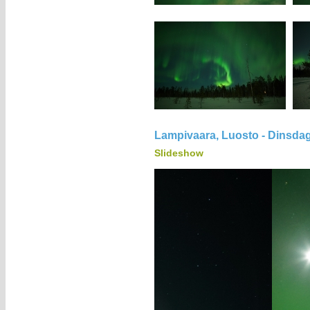
Lampivaara, Luosto - Dinsda
Slideshow