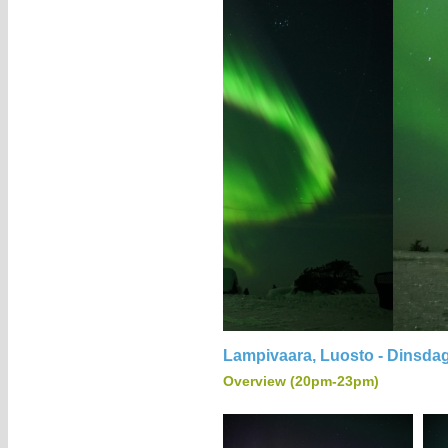
Lampivaara, Luosto - Dinsda
Overview (20pm-23pm)